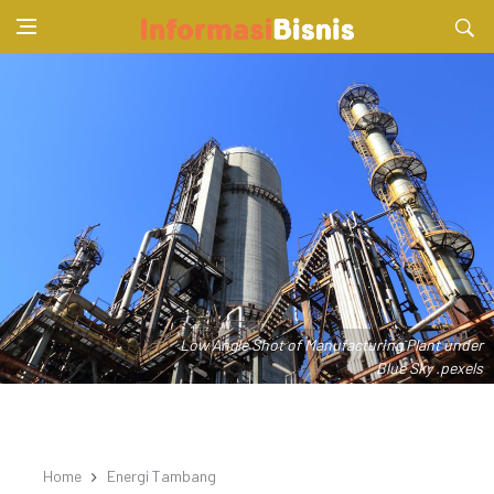
Low Angle Shot of Manufacturing Plant under
Blue Sky .pexels
Home
Energi Tambang