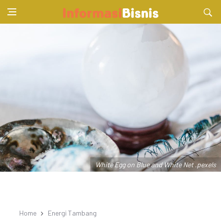
White Egg on Blue and White Net .pexels
Home
Energi Tambang