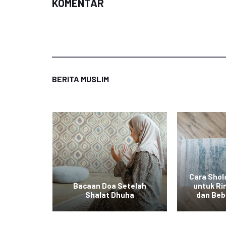
KOMENTAR
BERITA MUSLIM
Cara Shola
Tidak
Bacaan Doa Setelah
untuk Ri
 Fitrah
Shalat Dhuha
dan Beb