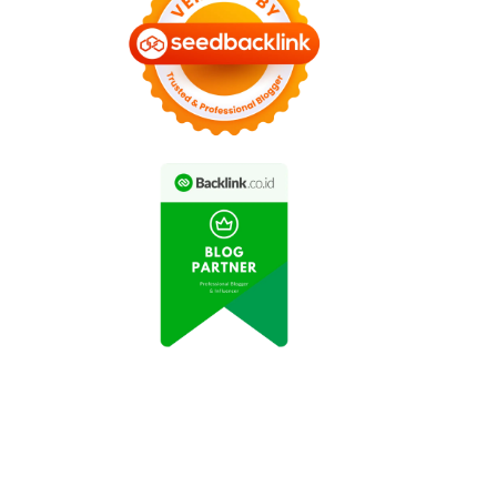
estasi Baru di Sektor
Penemuan Cadangan
nergi dan Tambang
Energi Baru Mendorong
Dorong Ekspor
Pertumbuhan Tambang