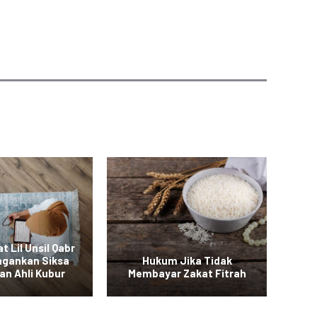
t Lil Unsil Qabr
ngankan Siksa
Hukum Jika Tidak
B
an Ahli Kubur
Membayar Zakat Fitrah