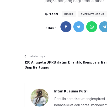
jangka panjang bagi semua pihak.
TAGS:
BISNIS
ENERGI TAMBANG
SHARE :
Sebelumnya
120 Anggota DPRD Jatim Dilantik, Komposisi Ba
Siap Bertugas
Intan Kusuma Putri
Penulis berbakat, menginspirasi l
bahasa kuat dan narasi mendalam 