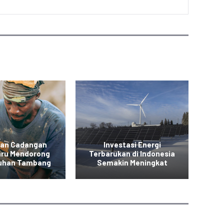
an Cadangan
Investasi Energi
Inv
aru Mendorong
Terbarukan di Indonesia
E
uhan Tambang
Semakin Meningkat