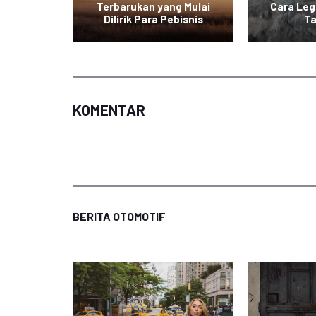
a Usaha
Terbarukan yang Mulai
Cara Leg
g
Dilirik Para Pebisnis
T
KOMENTAR
BERITA OTOMOTIF