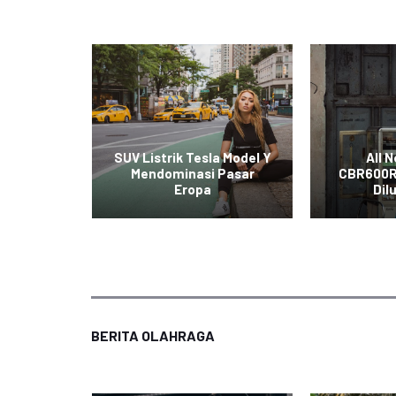
t Mobil
SUV Listrik Tesla Model Y
All 
iral di
Mendominasi Pasar
CBR600R
al
Eropa
Dil
BERITA OLAHRAGA