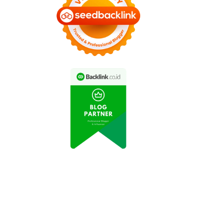
estasi Baru di Sektor
Penemuan Cadangan
nergi dan Tambang
Energi Baru Mendorong
Dorong Ekspor
Pertumbuhan Tambang