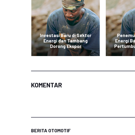
ergi
Investasi Baru di Sektor
Penemu
ndonesia
Energi dan Tambang
Energi B
ngkat
Dorong Ekspor
Pertumb
KOMENTAR
BERITA OTOMOTIF