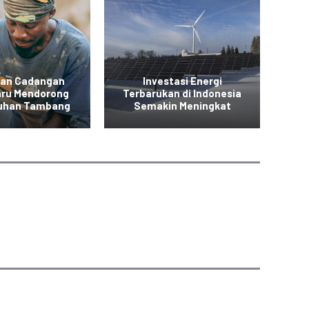
an Cadangan
Investasi Energi
Inv
aru Mendorong
Terbarukan di Indonesia
E
uhan Tambang
Semakin Meningkat