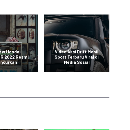
New Honda
Video Aksi Drift Mobil
SUV
R 2022 Resmi
Sport Terbaru Viral di
uncurkan
Media Sosial