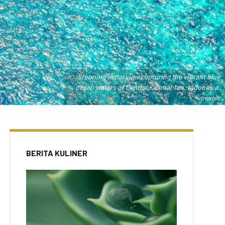
Stunning aerial view capturing the vibrant blue
ocean waters of Central Kalimantan, Indonesia.
.pexels
BERITA KULINER