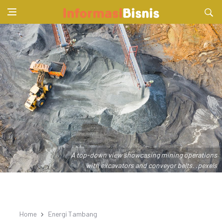
A top-down view showcasing mining operations
with excavators and conveyor belts. .pexels
Home
Energi Tambang