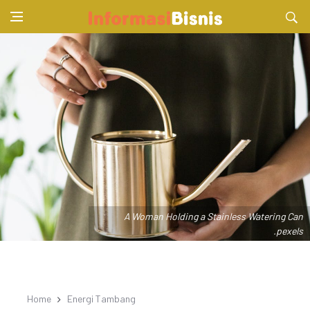
A Woman Holding a Stainless Watering Can
.pexels
Home
Energi Tambang