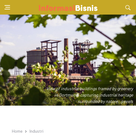
View of industrial buildings framed by greenery
in Dortmund, capturing industrial heritage
surrounded by nature. .pexels
Home
Industri