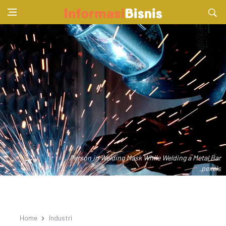
Person in Welding Mask While Welding a Metal Bar
.pexels
Home
Industri