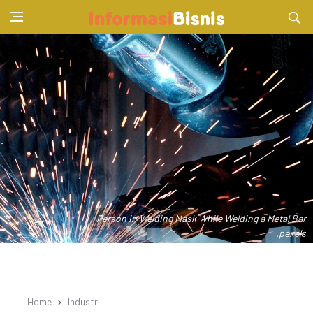
Person in Welding Mask While Welding a Metal Bar
.pexels
Home
Industri