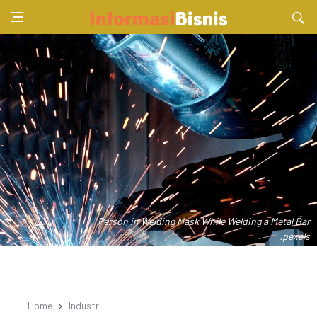
Person in Welding Mask While Welding a Metal Bar
.pexels
Home
Industri