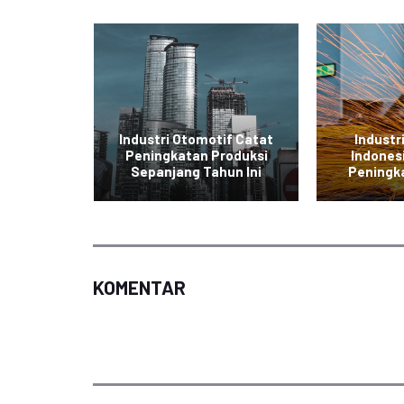
tronik
Industri Otomotif Catat
Industr
g Ekspor
Peningkatan Produksi
Indones
a
Sepanjang Tahun Ini
Peningk
KOMENTAR