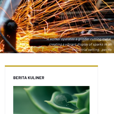
A worker operates a grinder cutting metal,
creating a vibrant display of sparks in an
industrial setting. .pexels
BERITA KULINER