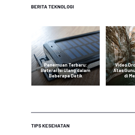
BERITA TEKNOLOGI
curkan
Penemuan Terbaru:
Video Dr
limited
Baterai Isi Ulang dalam
Atas Gunu
an Baru
Beberapa Detik
di Me
TIPS KESEHATAN