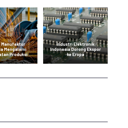
i Manufaktur
Industri Elektronik
In
ia Mengalami
Indonesia Dorong Ekspor
P
atan Produksi
ke Eropa
S