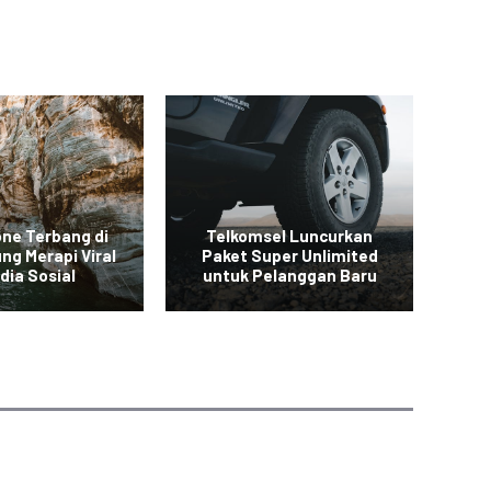
one Terbang di
Telkomsel Luncurkan
ng Merapi Viral
Paket Super Unlimited
Ba
dia Sosial
untuk Pelanggan Baru