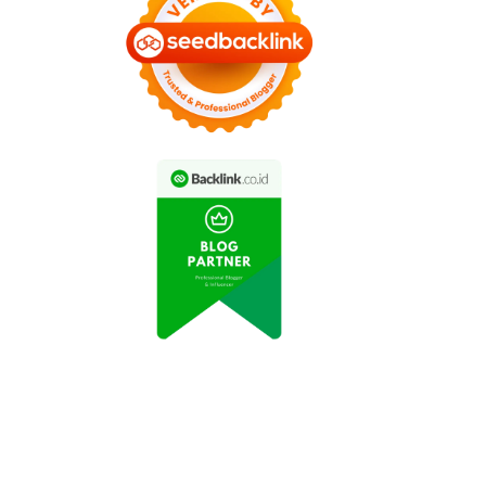
dustri Otomotif Catat
Industri Manufaktur
eningkatan Produksi
Indonesia Mengalami
epanjang Tahun Ini
Peningkatan Produksi