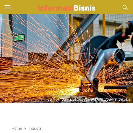
Cut-off Saw Cutting Metal With Sparks .pexels
Home
Industri