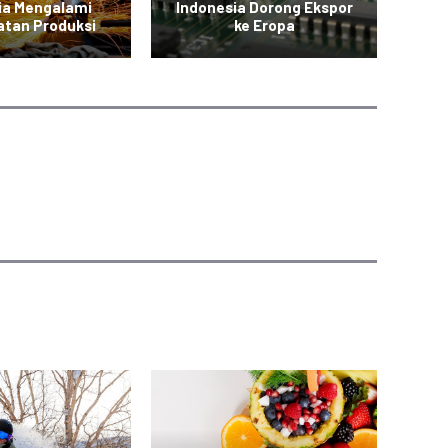
ia Mengalami
Indonesia Dorong Ekspor
P
atan Produksi
ke Eropa
S