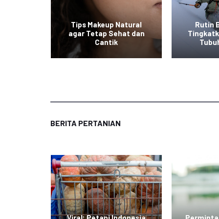
at ala
Tips Makeup Natural
Rutin 
 Mudah
agar Tetap Sehat dan
Tingkat
an
Cantik
Tubu
BERITA PERTANIAN
di Jawa
Viral: Petani Indonesia
Perminta