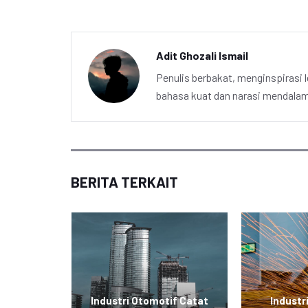
Adit Ghozali Ismail
Penulis berbakat, menginspirasi l
bahasa kuat dan narasi mendalam 
BERITA TERKAIT
tronik
Industri Otomotif Catat
Industr