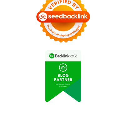
eningkatan Produksi
Indonesia Mengalami
epanjang Tahun Ini
Peningkatan Produksi