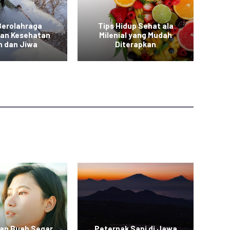
Berolahraga
Tips Hidup Sehat ala
T
kan Kesehatan
Milenial yang Mudah
a
h dan Jiwa
Diterapkan
an Buah Segar
Peternak Sapi di Jawa
Vi