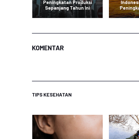
g Ekspor
Peningkatan Produksi
Indones
a
Sepanjang Tahun Ini
Peningk
KOMENTAR
TIPS KESEHATAN