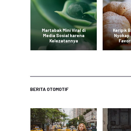
iterpa
Martabak Mini Viral di
Keripik 
ian yang
Media Sosial karena
Nyokap 
ak
Kelezatannya
Favor
BERITA OTOMOTIF