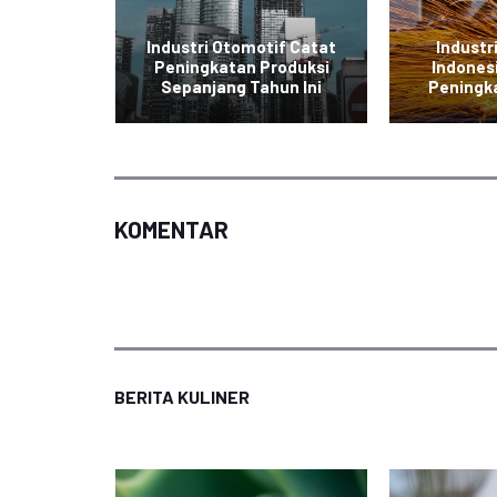
tronik
Industri Otomotif Catat
Industr
g Ekspor
Peningkatan Produksi
Indones
a
Sepanjang Tahun Ini
Peningk
KOMENTAR
BERITA KULINER