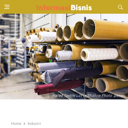
Rolled Textile Lot in Shallow Photo .pexels
Home
Industri