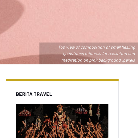
Top view of composition of small healing
gemstones minerals for relaxation and
meditation on pink background .pexels
BERITA TRAVEL