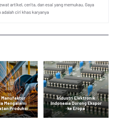
ewat artikel, cerita, dan esai yang memukau. Gaya
adalah ciri khas karyanya
i Manufaktur
Industri Elektronik
In
ia Mengalami
Indonesia Dorong Ekspor
P
atan Produksi
ke Eropa
S