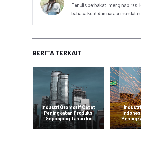
Penulis berbakat, menginspirasi l
bahasa kuat dan narasi mendalam 
BERITA TERKAIT
tronik
Industri Otomotif Catat
Industr
g Ekspor
Peningkatan Produksi
Indones
a
Sepanjang Tahun Ini
Peningk