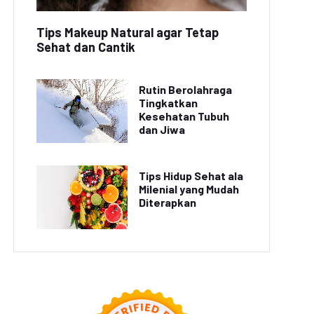
Tips Makeup Natural agar Tetap
Sehat dan Cantik
Rutin Berolahraga
Tingkatkan
Kesehatan Tubuh
dan Jiwa
Tips Hidup Sehat ala
Milenial yang Mudah
Diterapkan
dustri Otomotif Catat
Industri Manufaktur
eningkatan Produksi
Indonesia Mengalami
epanjang Tahun Ini
Peningkatan Produksi