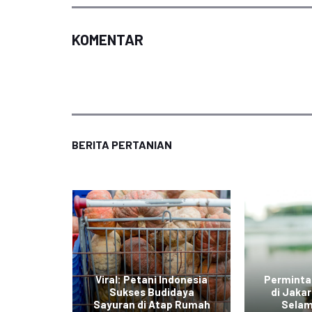
KOMENTAR
BERITA PERTANIAN
di Jawa
Viral: Petani Indonesia
Perminta
dengan
Sukses Budidaya
di Jaka
r Daging
Sayuran di Atap Rumah
Selam