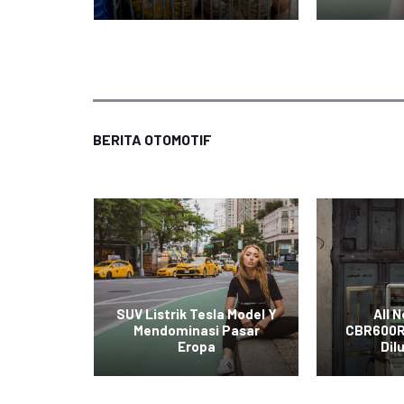
BERITA OTOMOTIF
t Mobil
SUV Listrik Tesla Model Y
All 
iral di
Mendominasi Pasar
CBR600R
al
Eropa
Dil