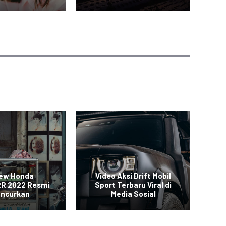
New Honda
Video Aksi Drift Mobil
SUV
R 2022 Resmi
Sport Terbaru Viral di
uncurkan
Media Sosial