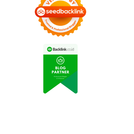
ral: Petani Indonesia
Permintaan Buah Segar
Sukses Budidaya
di Jakarta Meningkat
yuran di Atap Rumah
Selama Pandemi