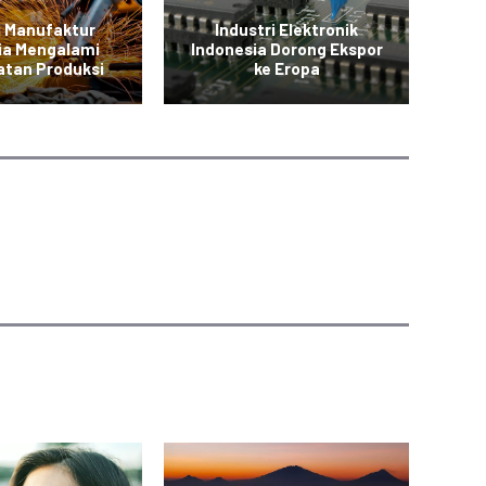
i Manufaktur
Industri Elektronik
In
ia Mengalami
Indonesia Dorong Ekspor
P
atan Produksi
ke Eropa
S