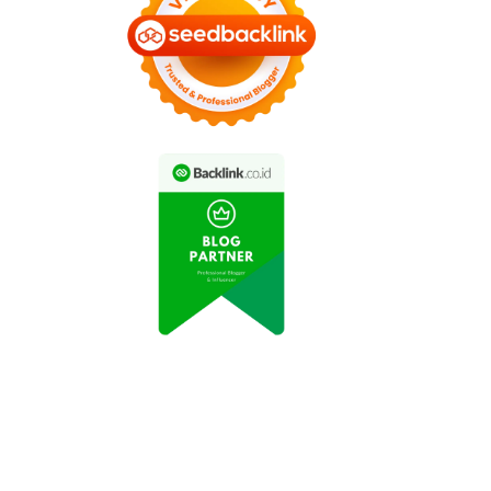
dustri Otomotif Catat
Industri Manufaktur
eningkatan Produksi
Indonesia Mengalami
epanjang Tahun Ini
Peningkatan Produksi