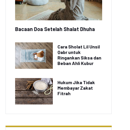
Bacaan Doa Setelah Shalat Dhuha
Cara Sholat Lil Unsil
Qabr untuk
Ringankan Siksa dan
Beban Ahli Kubur
Hukum Jika Tidak
Membayar Zakat
Fitrah