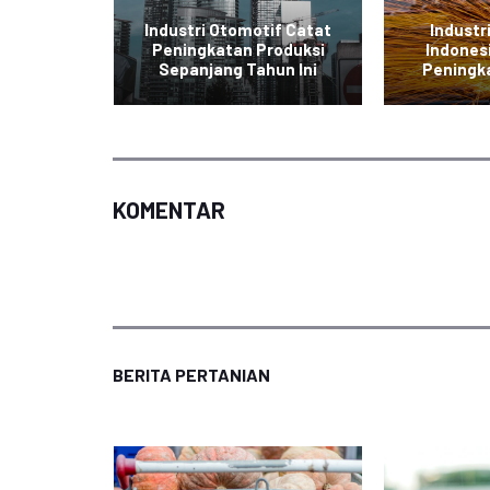
tronik
Industri Otomotif Catat
Industr
g Ekspor
Peningkatan Produksi
Indones
a
Sepanjang Tahun Ini
Peningk
KOMENTAR
BERITA PERTANIAN