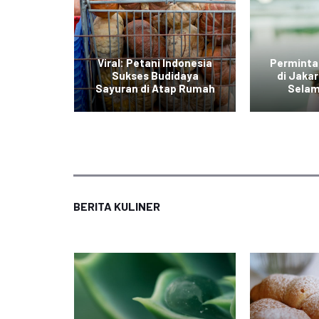
di Jawa
Viral: Petani Indonesia
Perminta
dengan
Sukses Budidaya
di Jaka
r Daging
Sayuran di Atap Rumah
Selam
BERITA KULINER