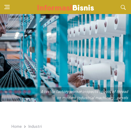
A textile factory worker inspects spools of thread
on modern industrial machinery. .pexels
Home
Industri