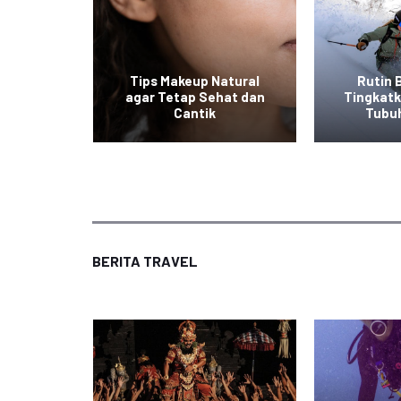
at ala
Tips Makeup Natural
Rutin 
 Mudah
agar Tetap Sehat dan
Tingkat
an
Cantik
Tubu
BERITA TRAVEL