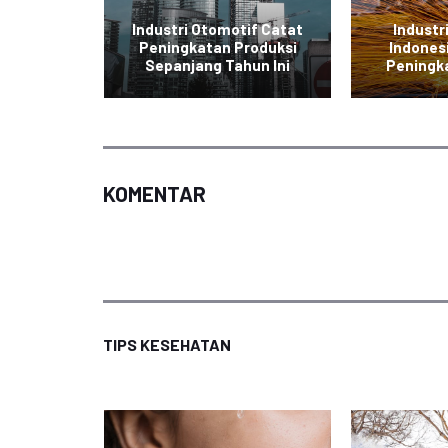
tronik
Industri Otomotif Catat
Industr
g Ekspor
Peningkatan Produksi
Indones
a
Sepanjang Tahun Ini
Peningk
KOMENTAR
TIPS KESEHATAN