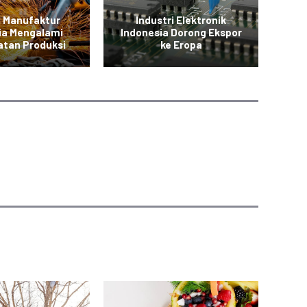
i Manufaktur
Industri Elektronik
In
ia Mengalami
Indonesia Dorong Ekspor
P
atan Produksi
ke Eropa
S