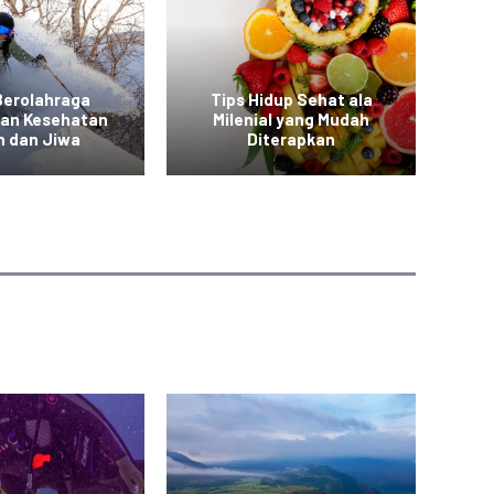
Berolahraga
Tips Hidup Sehat ala
T
kan Kesehatan
Milenial yang Mudah
a
h dan Jiwa
Diterapkan