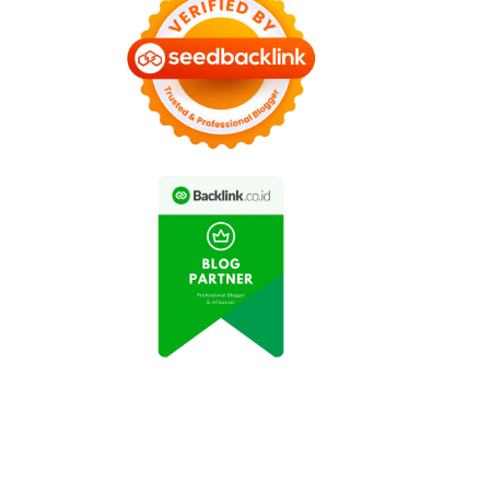
dustri Otomotif Catat
Industri Manufaktur
eningkatan Produksi
Indonesia Mengalami
epanjang Tahun Ini
Peningkatan Produksi