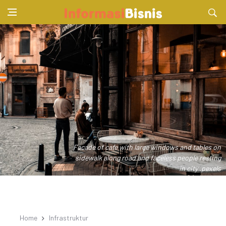
Facade of cafe with large windows and tables on
sidewalk along road and faceless people resting
in city .pexels
Home
Infrastruktur