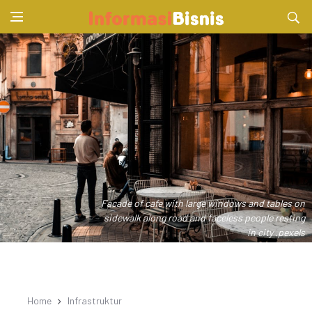
Facade of cafe with large windows and tables on
sidewalk along road and faceless people resting
in city .pexels
Home
Infrastruktur