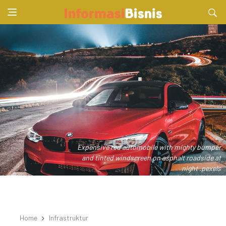
Expensive red automobile with mighty bumper
and tinted windscreen on asphalt roadside at
night .pexels
Home
Infrastruktur