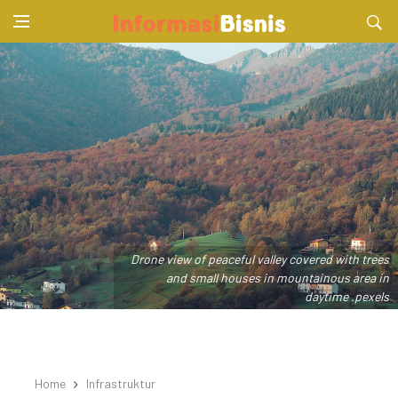
Drone view of peaceful valley covered with trees
and small houses in mountainous area in
daytime .pexels
Home
Infrastruktur