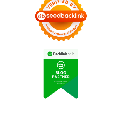
royek Jalan Tol Baru
Pembangunan
Diresmikan untuk
Infrastruktur Canggih
Meningkatkan
Membuka Peluang
Aksesibilitas
Investasi