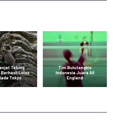
anjat Tebing
Tim Bulutangkis
 Berhasil Lolos
Indonesia Juara All
Vid
iade Tokyo
England