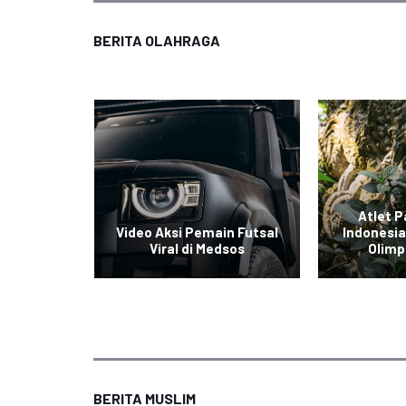
BERITA OLAHRAGA
gkis
Atlet P
ra All
Video Aksi Pemain Futsal
Indonesia
Viral di Medsos
Olimp
BERITA MUSLIM