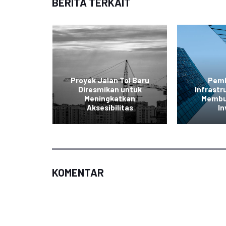
BERITA TERKAIT
Proyek Jalan Tol Baru
Pem
lan Tol
Diresmikan untuk
Infrastr
t untuk
Meningkatkan
Membu
bilitas
Aksesibilitas
In
KOMENTAR