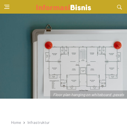
Floor plan hanging on whiteboard .pexels
Home
Infrastruktur