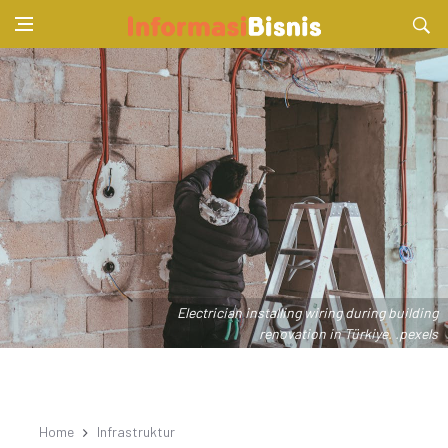
Electrician installing wiring during building
renovation in Türkiye. .pexels
Home
Infrastruktur