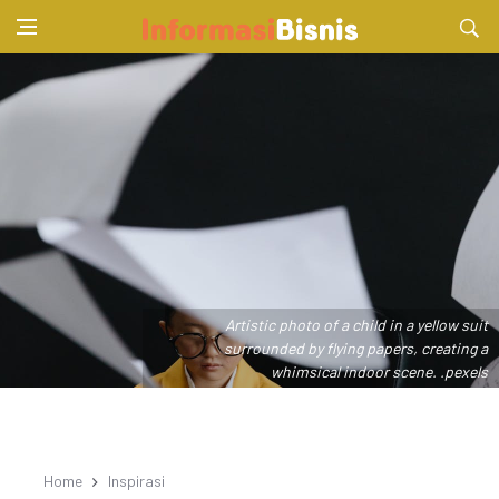
Artistic photo of a child in a yellow suit
surrounded by flying papers, creating a
whimsical indoor scene. .pexels
Home
Inspirasi