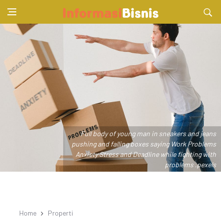
Full body of young man in sneakers and jeans
pushing and falling boxes saying Work Problems
Anxiety Stress and Deadline while fighting with
problems .pexels
Home
Properti