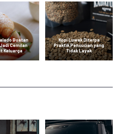
Balado Buatan
Kopi Luwak Diterpa
M
Jadi Cemilan
Praktik Pencucian yang
it Keluarga
Tidak Layak