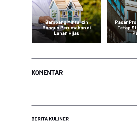
urah di
Bambang Minta Izin
Pasar Pro
l dalam
Bangun Perumahan di
Tetap St
Lahan Hijau
P
KOMENTAR
BERITA KULINER