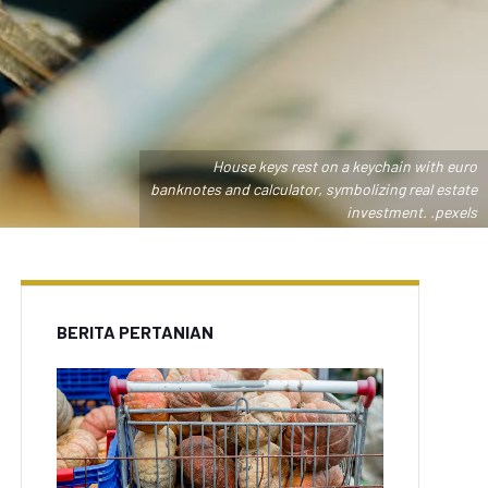
House keys rest on a keychain with euro
banknotes and calculator, symbolizing real estate
investment. .pexels
BERITA PERTANIAN