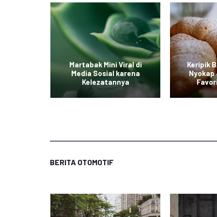
iterpa
Martabak Mini Viral di
Keripik 
ian yang
Media Sosial karena
Nyokap 
ak
Kelezatannya
Favor
BERITA OTOMOTIF