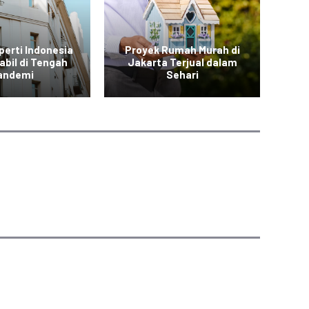
perti Indonesia
Proyek Rumah Murah di
abil di Tengah
Jakarta Terjual dalam
B
andemi
Sehari