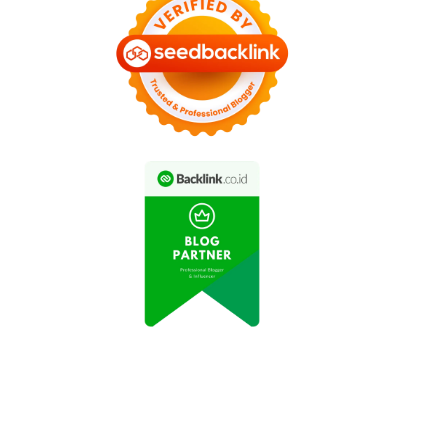
Bambang Minta Izin
Pasar Properti Indonesia
angun Perumahan di
Tetap Stabil di Tengah
Lahan Hijau
Pandemi