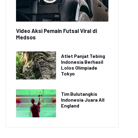
Video Aksi Pemain Futsal Viral di
Medsos
Atlet Panjat Tebing
Indonesia Berhasil
Lolos Olimpiade
Tokyo
Tim Bulutangkis
Indonesia Juara All
England