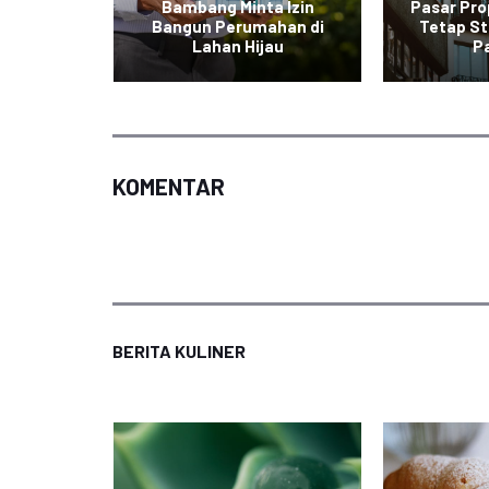
urah di
Bambang Minta Izin
Pasar Pro
l dalam
Bangun Perumahan di
Tetap St
Lahan Hijau
P
KOMENTAR
BERITA KULINER