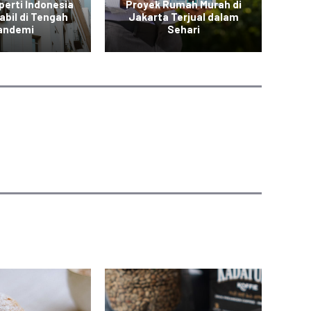
perti Indonesia
Proyek Rumah Murah di
abil di Tengah
Jakarta Terjual dalam
B
andemi
Sehari