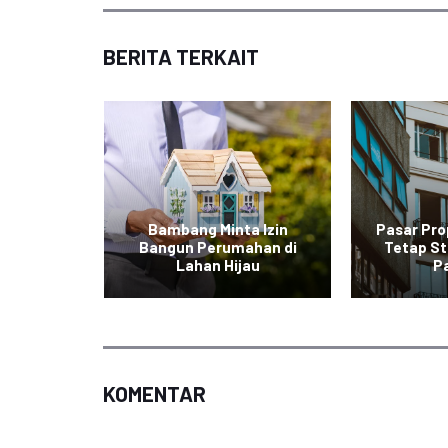
BERITA TERKAIT
urah di
Bambang Minta Izin
Pasar Pro
l dalam
Bangun Perumahan di
Tetap St
Lahan Hijau
P
KOMENTAR