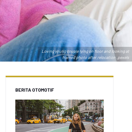
Loving young couple lying on floor and looking at
framed photo after relocation .pexels
BERITA OTOMOTIF