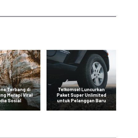
one Terbang di
Telkomsel Luncurkan
ng Merapi Viral
Paket Super Unlimited
Ba
dia Sosial
untuk Pelanggan Baru