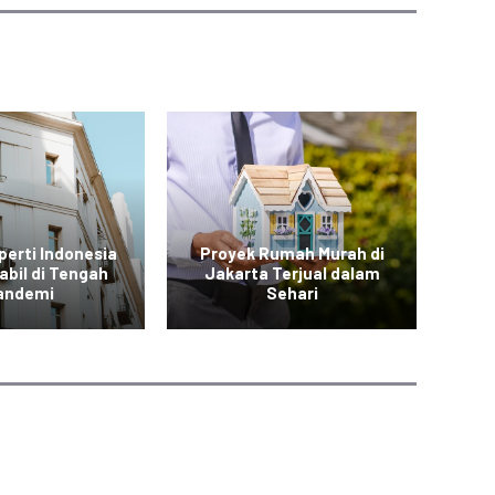
perti Indonesia
Proyek Rumah Murah di
abil di Tengah
Jakarta Terjual dalam
B
andemi
Sehari