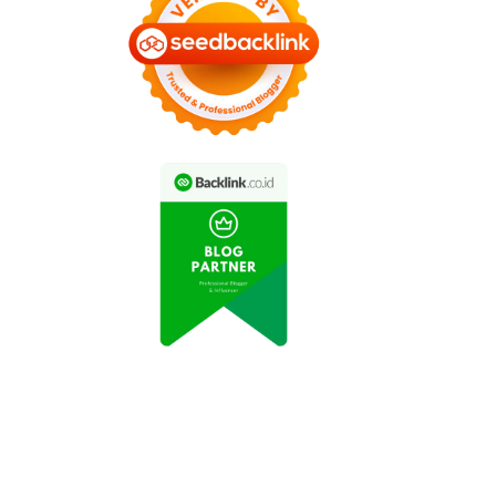
Bambang Minta Izin
Pasar Properti Indonesia
angun Perumahan di
Tetap Stabil di Tengah
Lahan Hijau
Pandemi