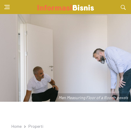
Men Measuring Floor of a Room .pexels
Home
Properti