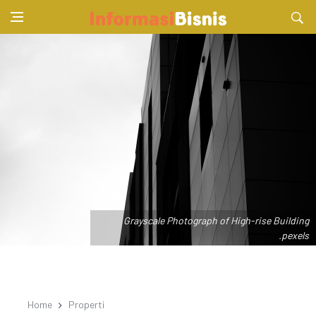
Grayscale Photograph of High-rise Building
.pexels
Home
Properti