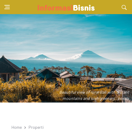
Beautiful view of rural Bali with distant
mountains and lush greenery. .pexels
Home
Properti