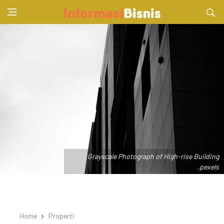
Grayscale Photograph of High-rise Building
.pexels
Home
Properti