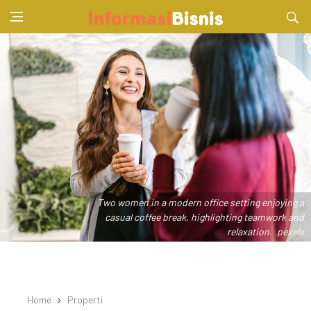
Two women in a modern office setting enjoying a
casual coffee break, highlighting teamwork and
relaxation. .pexels
Home
Properti