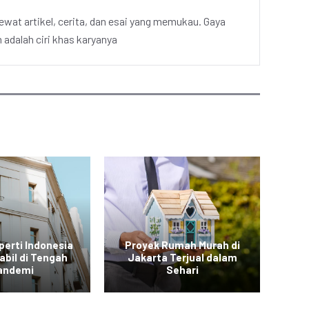
ewat artikel, cerita, dan esai yang memukau. Gaya
adalah ciri khas karyanya
perti Indonesia
Proyek Rumah Murah di
abil di Tengah
Jakarta Terjual dalam
B
andemi
Sehari