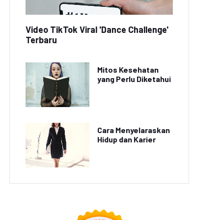
Video TikTok Viral 'Dance Challenge'
Terbaru
Mitos Kesehatan
yang Perlu Diketahui
Cara Menyelaraskan
Hidup dan Karier
ral: Petani Indonesia
Permintaan Buah Segar
Sukses Budidaya
di Jakarta Meningkat