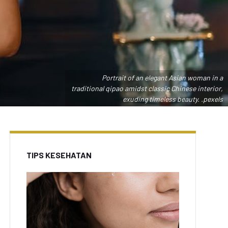
Portrait of an elegant Asian woman in a
traditional qipao amidst classic Chinese interior,
exuding timeless beauty. .pexels
TIPS KESEHATAN