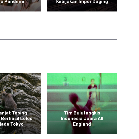
a Pandemi
Kebijakan Impor Daging
Sa
anjat Tebing
Tim Bulutangkis
 Berhasil Lolos
Indonesia Juara All
Vid
iade Tokyo
England