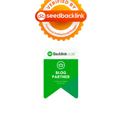
yuran di Atap Rumah
Selama Pandemi
Atlet Panjat Tebing
eo Aksi Pemain Futsal
Indonesia Berhasil Lolos
Viral di Medsos
Olimpiade Tokyo