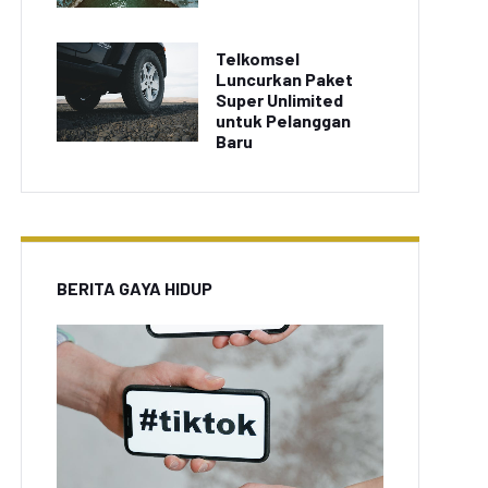
Telkomsel
Luncurkan Paket
Super Unlimited
untuk Pelanggan
Baru
BERITA GAYA HIDUP
Bambang Minta Izin
Pasar Properti Indonesia
angun Perumahan di
Tetap Stabil di Tengah
Lahan Hijau
Pandemi