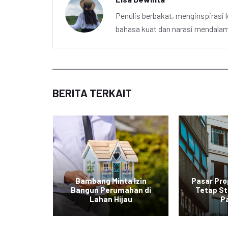
Penulis berbakat, menginspirasi l
bahasa kuat dan narasi mendalam 
BERITA TERKAIT
urah di
Bambang Minta Izin
Pasar Pro
l dalam
Bangun Perumahan di
Tetap St
Lahan Hijau
P