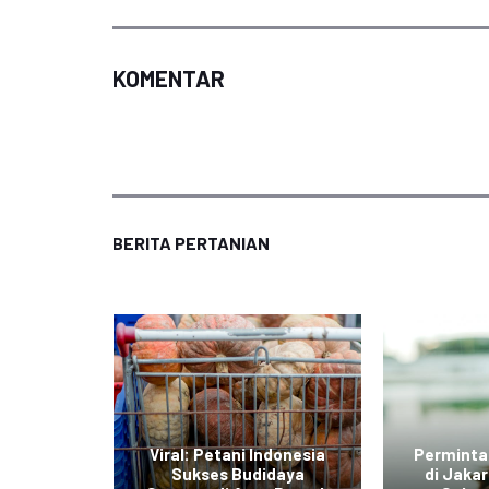
KOMENTAR
BERITA PERTANIAN
di Jawa
Viral: Petani Indonesia
Perminta
dengan
Sukses Budidaya
di Jaka