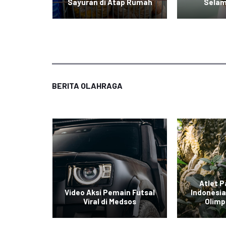
r Daging
Sayuran di Atap Rumah
Selam
BERITA OLAHRAGA
gkis
Atlet P
ra All
Video Aksi Pemain Futsal
Indonesia
Viral di Medsos
Olimp