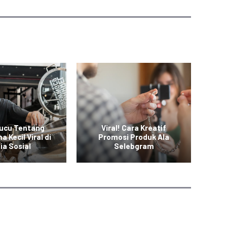
Lucu Tentang
Viral! Cara Kreatif
 Kecil Viral di
Promosi Produk Ala
Ko
ia Sosial
Selebgram