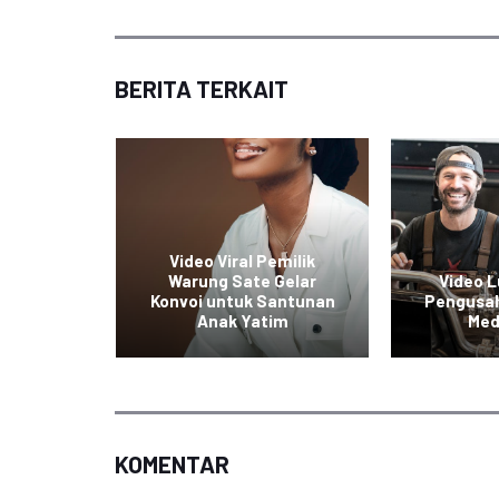
BERITA TERKAIT
Video Viral Pemilik
reatif
Warung Sate Gelar
Video 
uk Ala
Konvoi untuk Santunan
Pengusaha
am
Anak Yatim
Med
KOMENTAR