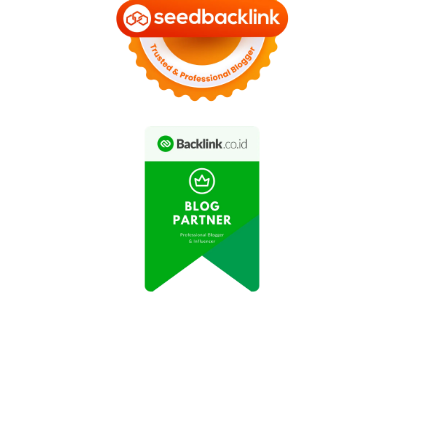
Video Viral Pemilik
Warung Sate Gelar
Video Lucu Tentang
nvoi untuk Santunan
Pengusaha Kecil Viral di
Anak Yatim
Media Sosial