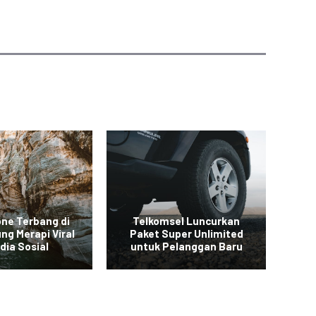
one Terbang di
Telkomsel Luncurkan
ng Merapi Viral
Paket Super Unlimited
Ba
dia Sosial
untuk Pelanggan Baru