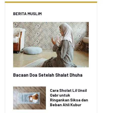
BERITA MUSLIM
Bacaan Doa Setelah Shalat Dhuha
Cara Sholat Lil Unsil
Qabr untuk
Ringankan Siksa dan
Beban Ahli Kubur