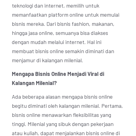
teknologi dan internet, memilih untuk
memanfaatkan platform online untuk memulai
bisnis mereka. Dari bisnis fashion, makanan,
hingga jasa online, semuanya bisa diakses
dengan mudah melalui internet. Hal ini
membuat bisnis online semakin diminati dan
menjamur di kalangan milenial.
Mengapa Bisnis Online Menjadi Viral di
Kalangan Milenial?
Ada beberapa alasan mengapa bisnis online
begitu diminati oleh kalangan milenial. Pertama,
bisnis online menawarkan fleksibilitas yang
tinggi. Milenial yang sibuk dengan pekerjaan
atau kuliah, dapat menjalankan bisnis online di