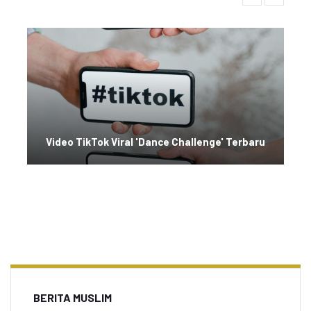
Video TikTok Viral 'Dance Challenge' Terbaru
BERITA MUSLIM