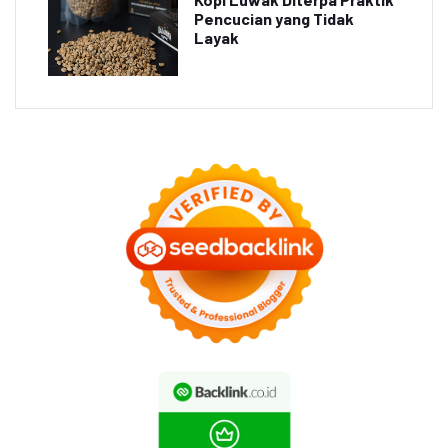
Pencucian yang Tidak
Layak