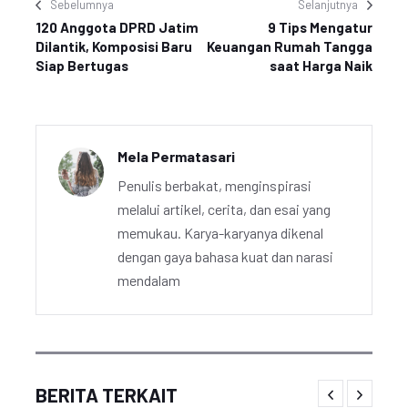
Sebelumnya
Selanjutnya
120 Anggota DPRD Jatim
9 Tips Mengatur
Dilantik, Komposisi Baru
Keuangan Rumah Tangga
Siap Bertugas
saat Harga Naik
Mela Permatasari
Penulis berbakat, menginspirasi
melalui artikel, cerita, dan esai yang
memukau. Karya-karyanya dikenal
dengan gaya bahasa kuat dan narasi
mendalam
BERITA TERKAIT