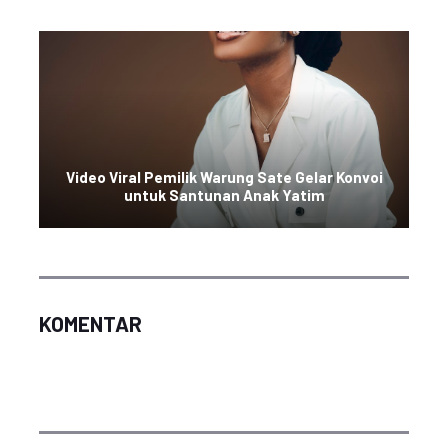
Video Viral Pemilik Warung Sate Gelar Konvoi
untuk Santunan Anak Yatim
KOMENTAR