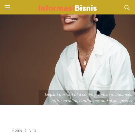
Elegant portrait of a smiling woman in business
attire, exuding confidence and style. .pexels
Home
Viral