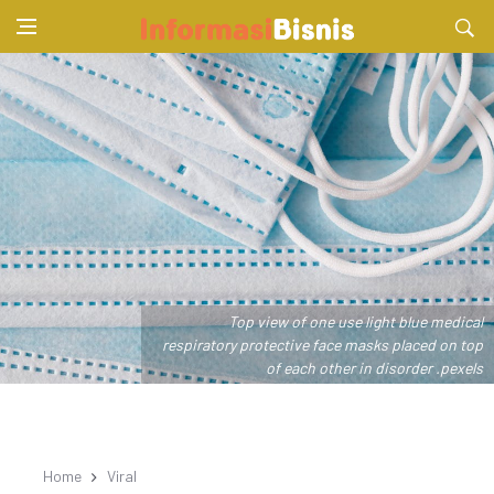
Top view of one use light blue medical
respiratory protective face masks placed on top
of each other in disorder .pexels
Home
Viral