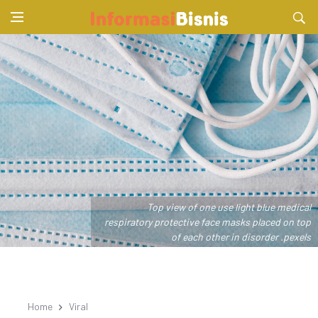
Top view of one use light blue medical
respiratory protective face masks placed on top
of each other in disorder .pexels
Home
Viral