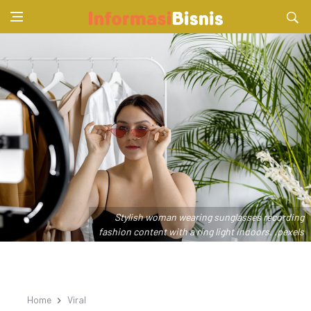
Stylish woman wearing sunglasses recording
fashion content with a ring light indoors. .pexels
Home
Viral