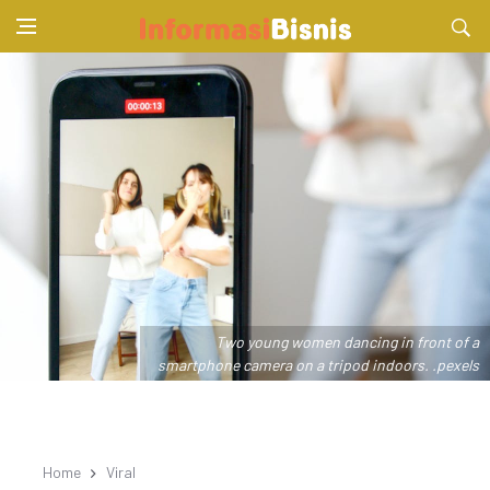
Two young women dancing in front of a
smartphone camera on a tripod indoors. .pexels
Home
Viral