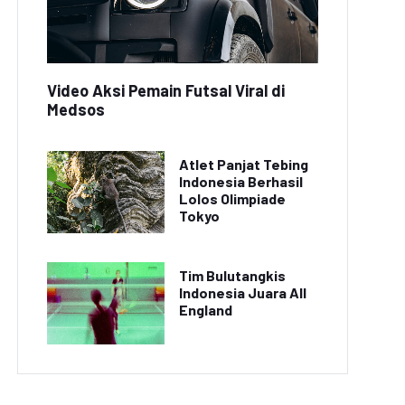
Video Aksi Pemain Futsal Viral di
Medsos
Atlet Panjat Tebing
Indonesia Berhasil
Lolos Olimpiade
Tokyo
Tim Bulutangkis
Indonesia Juara All
England