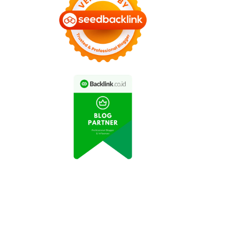
artabak Mini Viral di
Keripik Balado Buatan
Media Sosial karena
Nyokap Jadi Cemilan
Kelezatannya
Favorit Keluarga