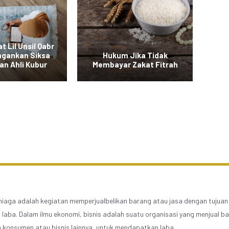
t Lil Unsil Qabr
ngankan Siksa
Hukum Jika Tidak
B
an Ahli Kubur
Membayar Zakat Fitrah
 niaga adalah kegiatan memperjualbelikan barang atau jasa dengan tujuan
laba. Dalam ilmu ekonomi, bisnis adalah suatu organisasi yang menjual b
 konsumen atau bisnis lainnya, untuk mendapatkan laba.