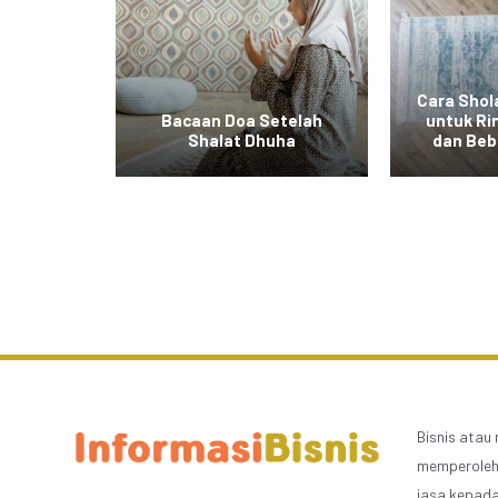
Cara Shola
Tidak
Bacaan Doa Setelah
untuk Ri
 Fitrah
Shalat Dhuha
dan Beb
Bisnis atau
memperoleh 
jasa kepada