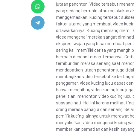
jutaan penonton. Video tersebut menam
yang sedang bermain atau melakukan akt
menggemaskan, kucing tersebut sukses
faktor utama yang membuat video kucing 
ditawarkannya. Kucing memang memiliki 
video mengenai mereka sangat diminati o
ekspresi wajah yang bisa membuat penon
sering kali memiliki cerita yang menghi
bermain dengan teman-temannya. Ceri
terhibur dan merasa senang saat menon
mendapatkan jutaan penonton juga tidak
membagikan video tersebut ke berbagai 
penggemar, video kucing lucu dapat den
hanya menghibur, video kucing lucu jug
penelitian, menonton video kucing luc
suasana hati. Hal ini karena melihat t
orang merasa bahagia dan senang. Selain 
pemilik kucing lainnya untuk merawat h
menyaksikan video mengenai kucing yang
memberikan perhatian dan kasih sayang