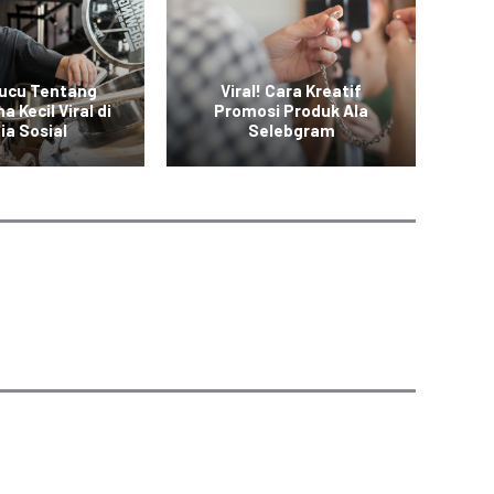
Lucu Tentang
Viral! Cara Kreatif
 Kecil Viral di
Promosi Produk Ala
Ko
ia Sosial
Selebgram