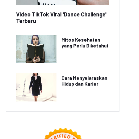
Video TikTok Viral 'Dance Challenge'
Video Viral Pemilik
Terbaru
Warung Sate Gelar
Video Lucu Tentang
nvoi untuk Santunan
Pengusaha Kecil Viral di
Anak Yatim
Media Sosial
Mitos Kesehatan
yang Perlu Diketahui
Cara Menyelaraskan
Hidup dan Karier