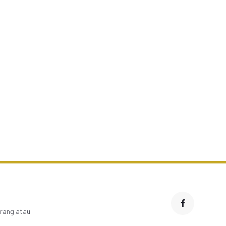
Cara Sholat Lil Unsil Qabr
acaan Doa Setelah
untuk Ringankan Siksa
Shalat Dhuha
dan Beban Ahli Kubur
arang atau