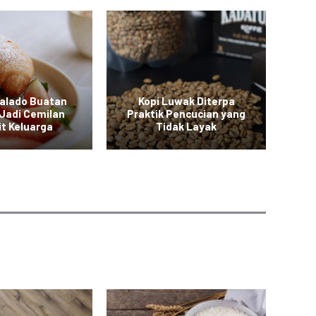
Balado Buatan
Kopi Luwak Diterpa
M
Jadi Cemilan
Praktik Pencucian yang
it Keluarga
Tidak Layak