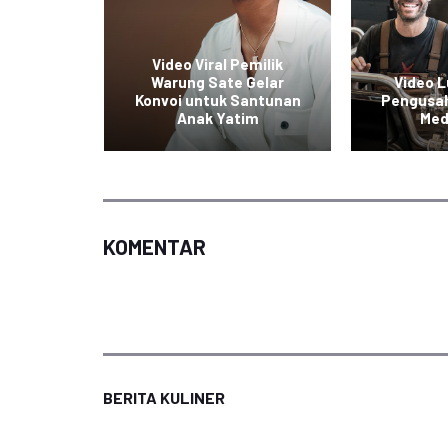
Video Viral Pemilik
reatif
Warung Sate Gelar
Video 
uk Ala
Konvoi untuk Santunan
Pengusaha
am
Anak Yatim
Med
KOMENTAR
BERITA KULINER