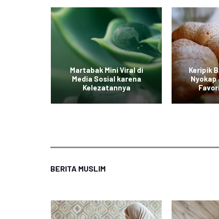
iterpa
Martabak Mini Viral di
Keripik 
ian yang
Media Sosial karena
Nyokap 
ak
Kelezatannya
Favor
BERITA MUSLIM