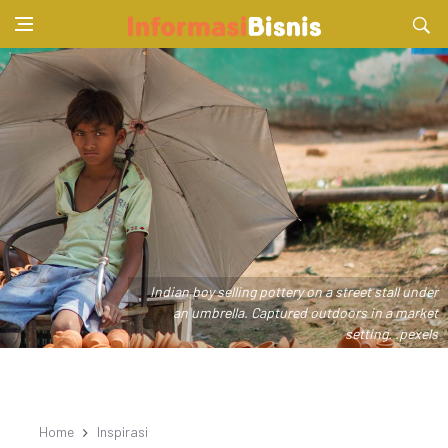
Indian boy selling pottery on a street stall under
an umbrella. Captured outdoors in a market
setting. .pexels
Home
Inspirasi