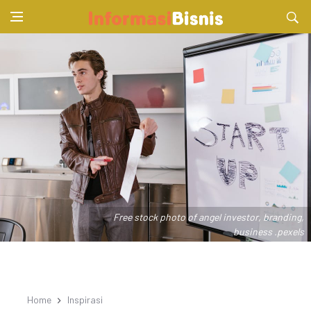
Free stock photo of angel investor, branding,
business .pexels
Home
Inspirasi