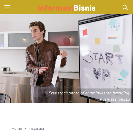
Free stock photo of angel investor, branding,
business .pexels
Home
Inspirasi