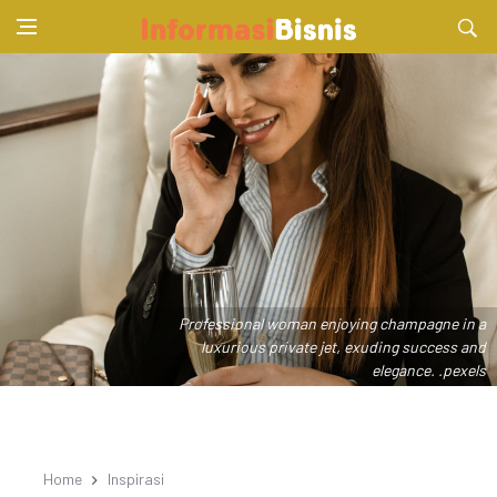
Professional woman enjoying champagne in a
luxurious private jet, exuding success and
elegance. .pexels
Home
Inspirasi